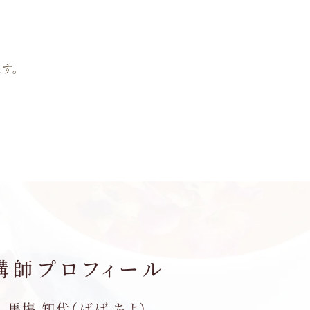
す。
講師プロフィール
馬塲 知代（ばば ちよ）